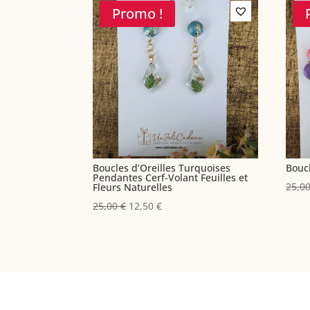
Promo !
Boucles d’Oreilles Turquoises
Boucl
Pendantes Cerf-Volant Feuilles et
25,0
Fleurs Naturelles
Le
Le
25,00
€
12,50
€
prix
prix
initial
actuel
était :
est :
25,00 €.
12,50 €.