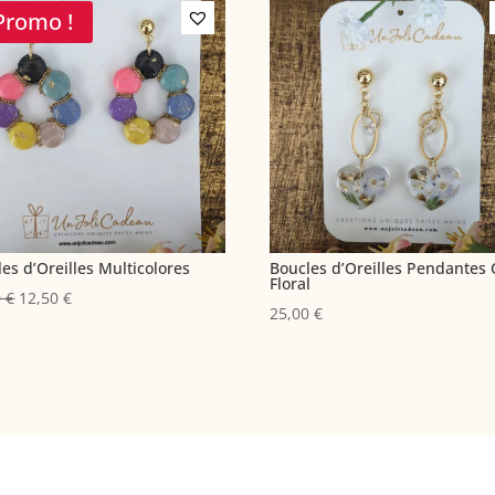
Promo !
es d’Oreilles Multicolores
Boucles d’Oreilles Pendantes
Floral
Le
Le
0
€
12,50
€
25,00
€
prix
prix
initial
actuel
était :
est :
25,00 €.
12,50 €.