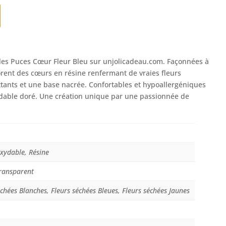
t :
2,50 €.
les Puces Cœur Fleur Bleu sur unjolicadeau.com. Façonnées à
orent des cœurs en résine renfermant de vraies fleurs
ttants et une base nacrée. Confortables et hypoallergéniques
xydable doré. Une création unique par une passionnée de
oxydable, Résine
ransparent
échées Blanches, Fleurs séchées Bleues, Fleurs séchées Jaunes