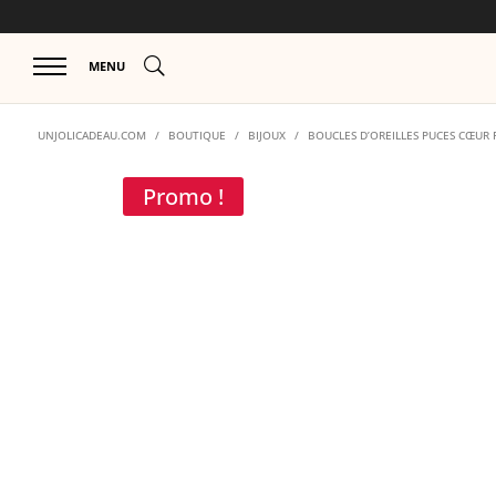
U
MENU
UNJOLICADEAU.COM
/
BOUTIQUE
/
BIJOUX
/
BOUCLES D’OREILLES PUCES CŒUR 
Promo !