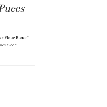
 Puces
ur Fleur Bleue”
qués avec
*