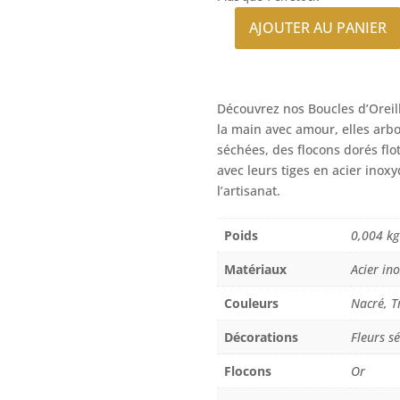
était :
es
AJOUTER AU PANIER
25,00 €.
1
quantité
de
Boucles
d'Oreilles
Découvrez nos Boucles d’Oreil
Puces
la main avec amour, elles arb
Cœur
séchées, des flocons dorés flo
Fleur
avec leurs tiges en acier ino
Bleue
l’artisanat.
Poids
0,004 kg
Matériaux
Acier in
Couleurs
Nacré, T
Décorations
Fleurs s
Flocons
Or